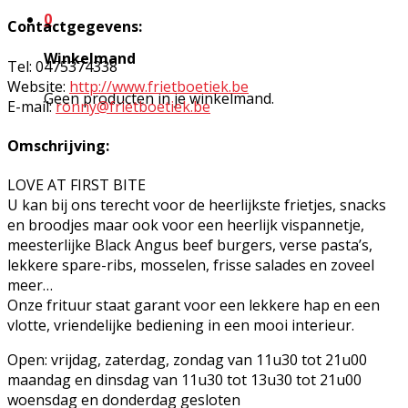
0
Contactgegevens:
Winkelmand
Tel: 0475374338
Website:
http://www.frietboetiek.be
Geen producten in je winkelmand.
E-mail:
ronny@frietboetiek.be
Omschrijving:
LOVE AT FIRST BITE
U kan bij ons terecht voor de heerlijkste frietjes, snacks
en broodjes maar ook voor een heerlijk vispannetje,
meesterlijke Black Angus beef burgers, verse pasta’s,
lekkere spare-ribs, mosselen, frisse salades en zoveel
meer…
Onze frituur staat garant voor een lekkere hap en een
vlotte, vriendelijke bediening in een mooi interieur.
Open: vrijdag, zaterdag, zondag van 11u30 tot 21u00
maandag en dinsdag van 11u30 tot 13u30 tot 21u00
woensdag en donderdag gesloten