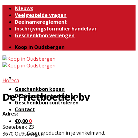
Skip
Nieuws
to
Veelgestelde vragen
content
Deelnamereglement
Inschrijvingsformulier handelaar
Geschenkbon verlengen
Koop in Oudsbergen
Horeca
Geschenkbon kopen
De Frietboetiek bv
Deelnemende handelaars
Geschenkbon controleren
Contact
Adres:
€
0,00
0
Soetebeek 23
Geen producten in je winkelmand.
3670 Oudsbergen